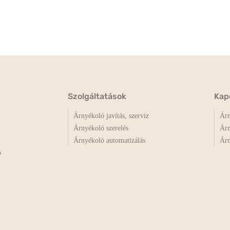
Szolgáltatások
Kap
Árnyékoló javítás, szerviz
Árn
Árnyékoló szerelés
Árn
Árnyékoló automatizálás
Árn
ó