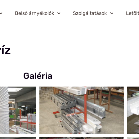
Belső árnyékolók
Szolgáltatások
Letöl
íz
Galéria