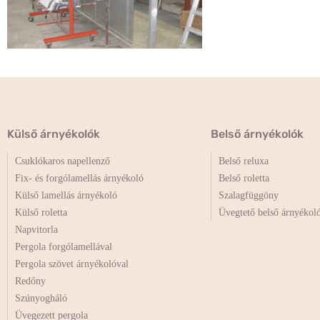
Külső árnyékolók
Belső árnyékolók
Csuklókaros napellenző
Belső reluxa
Fix- és forgólamellás árnyékoló
Belső roletta
Külső lamellás árnyékoló
Szalagfüggöny
Külső roletta
Üvegtető belső árnyékol
Napvitorla
Pergola forgólamellával
Pergola szövet árnyékolóval
Redőny
Szúnyogháló
Üvegezett pergola