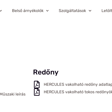
Belső árnyékolók
Szolgáltatások
Letöl
Redőny
HERCULES vakolható redőny adatlap 
HERCULES vakolható tokos redőnyök 
Műszaki leírás