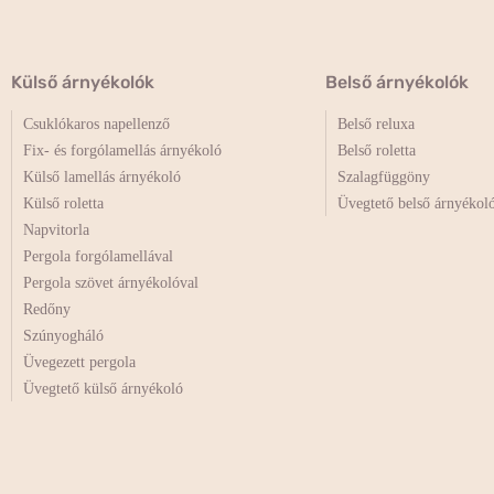
Külső árnyékolók
Belső árnyékolók
Csuklókaros napellenző
Belső reluxa
Fix- és forgólamellás árnyékoló
Belső roletta
Külső lamellás árnyékoló
Szalagfüggöny
Külső roletta
Üvegtető belső árnyékol
Napvitorla
Pergola forgólamellával
Pergola szövet árnyékolóval
Redőny
Szúnyogháló
Üvegezett pergola
Üvegtető külső árnyékoló