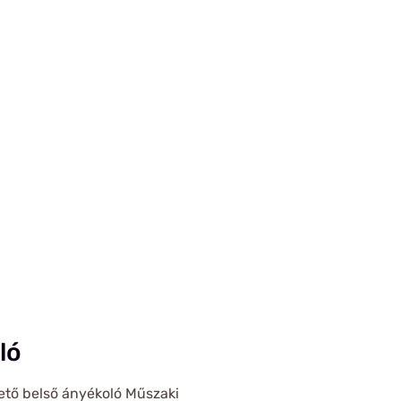
ló
ető belső ányékoló Műszaki