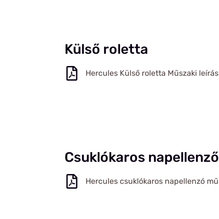
Külső roletta
Hercules Külső roletta Műszaki leírás
Csuklókaros napellenző
Hercules csuklókaros napellenzó műs