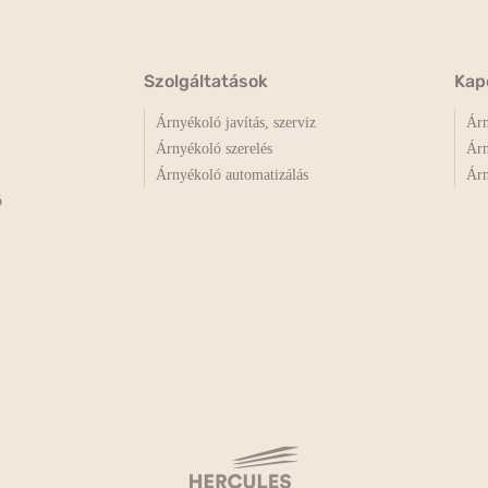
Szolgáltatások
Kap
Árnyékoló javítás, szerviz
Árn
Árnyékoló szerelés
Árn
Árnyékoló automatizálás
Árn
ó