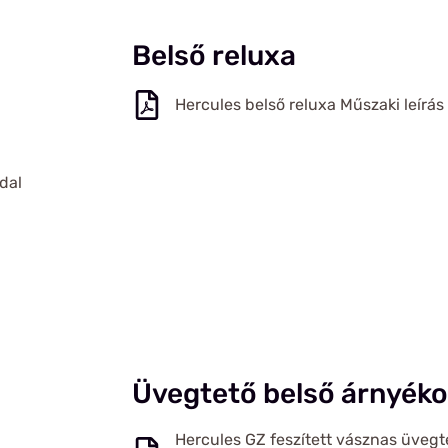
Belső reluxa
Hercules belső reluxa Műszaki leírás
dal
Üvegtető belső árnyéko
Hercules GZ feszített vásznas üvegt