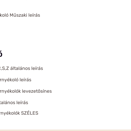
koló Műszaki leírás
ó
S,Z általános leírás
nyékoló leírás
rnyékolók levezetősínes
alános leírás
rnyékolók SZÉLES