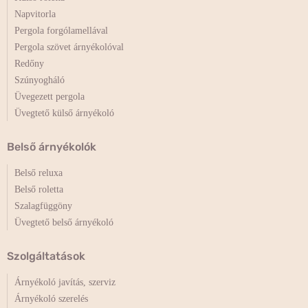
Napvitorla
Pergola forgólamellával
Pergola szövet árnyékolóval
Redőny
Szúnyogháló
Üvegezett pergola
Üvegtető külső árnyékoló
Belső árnyékolók
Belső reluxa
Belső roletta
Szalagfüggöny
Üvegtető belső árnyékoló
Szolgáltatások
Árnyékoló javítás, szerviz
Árnyékoló szerelés