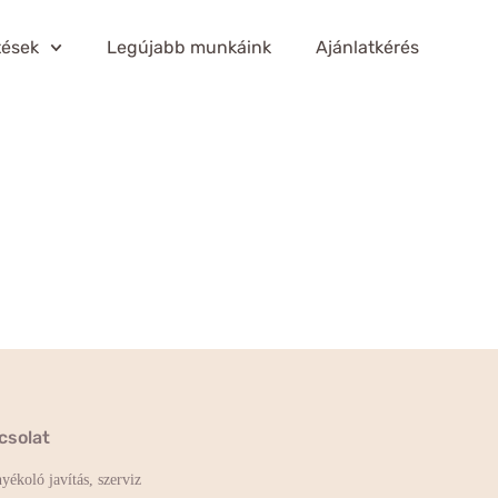
tések
Legújabb munkáink
Ajánlatkérés
csolat
yékoló javítás, szerviz