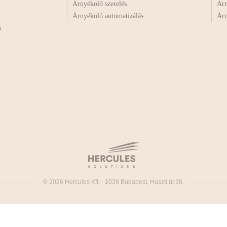
Árnyékoló szerelés
Árn
Árnyékoló automatizálás
Árn
ó
© 2026 Hercules Kft. - 1038 Budapest, Huszti út 38.