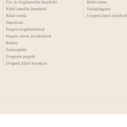
Fix- és forgólamellás árnyékoló
Belső roletta
Külső lamellás árnyékoló
Szalagfüggöny
Külső roletta
Üvegtető belső árnyékol
Napvitorla
Pergola forgólamellával
Pergola szövet árnyékolóval
Redőny
Szúnyogháló
Üvegezett pergola
Üvegtető külső árnyékoló